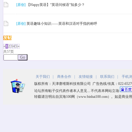
[原创]
【Happy英语】“英语问候语”知多少？
[原创]
英语趣味小知识——英语和汉语对手指的称呼
发帖
«
1
2
3
4
5
»
共57页
Go
关于我们
|
商务合作
|
友情链接
|
联系我们
|
手机
版权所有：天津赛维斯科技有限公司 广告热线/传真：022-65270533 客
论坛所有帖子仅代表作者本人意见，不代表本网站立场
转载请注明出自滨海100网（www.binhai100.com）。如是