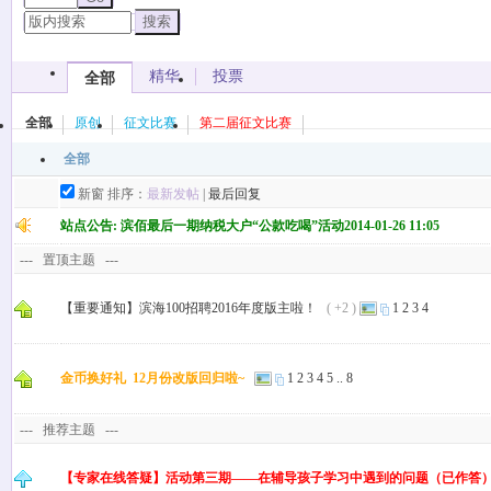
搜索
精华
投票
全部
全部
原创
征文比赛
第二届征文比赛
全部
新窗
排序：
最新发帖
|
最后回复
站点公告:
滨佰最后一期纳税大户“公款吃喝”活动
2014-01-26 11:05
---
置顶主题
---
【重要通知】滨海100招聘2016年度版主啦！
( +2 )
1
2
3
4
金币换好礼 12月份改版回归啦~
1
2
3
4
5
..
8
---
推荐主题 ---
【专家在线答疑】活动第三期——在辅导孩子学习中遇到的问题（已作答