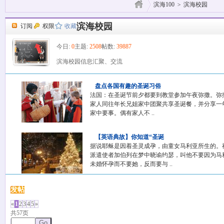
滨海100
>
滨海校园
滨海校园
订阅
权限
收藏
今日:
0
主题:
2508
帖数:
39887
滨海校园信息汇聚、交流
盘点各国有趣的圣诞习俗
法国：在圣诞节前夕都要到教堂参加午夜弥撒。弥
家人同往年长兄姐家中团聚共享圣诞餐，并分享一
家中要事。偶有家人不 ..
【英语典故】你知道“圣诞
据说耶稣是因着圣灵成孕，由童女马利亚所生的。
派遣使者加伯列在梦中晓谕约瑟，叫他不要因为马
未婚怀孕而不要她，反而要与 ..
发帖
«
1
2
3
4
5
»
共57页
Go