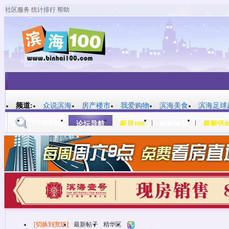
社区服务
统计排行
帮助
平板模式
频道:
众说滨海
房产楼市
我爱购物
滨海美食
滨海足球
门户滨海
论坛导航
新居100
精彩专题
最新活
帖子
[切换到宽版]
最新帖子
精华区