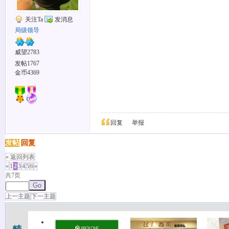
关注Ta
发消息
局级领导
威望2783
发帖1767
金币4369
回复
举报
发帖
回复
« 返回列表
«
1
2
3
4
5
6
»
共7页
Go
上一主题
下一主题