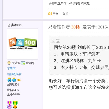
去哪玩无所谓，但是要讲究气氛
回复
举报
滨海101
只看该作者
30楼
发表于: 2015-12
回复
回复第26楼 刘船长 于2015-12
1、申请版块：车行滨海
2、注册名/昵称：刘船长
关注Ta
发消息
3、本人特长：海上交规参
总版主
省部级高官
船长好，车行滨海食一个分类
威望1554
您可以选择滨海车市这个板块来
发帖1495
金币16782