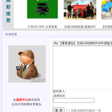
精
彩
推
荐
X BOX-ONE 分享有奖
滨海100试吃团 蛋糕DIY
【年货
快速回复
提到某人：
选择好友
去
道具中心
购买道具
让你讨厌的网友变猪头
发 布
回复后跳转到最后一页