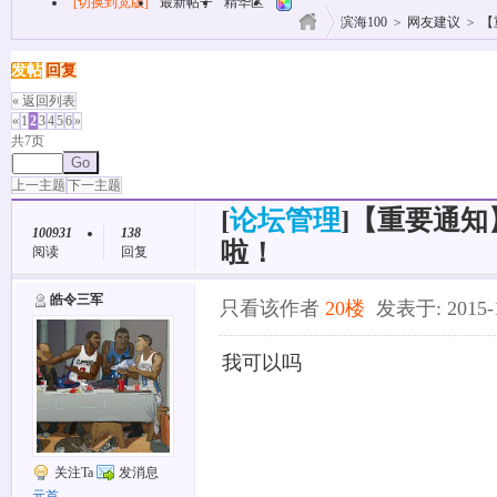
[切换到宽版]
最新帖子
精华区
滨海100
>
网友建议
>
【
发帖
回复
« 返回列表
«
1
2
3
4
5
6
»
共7页
Go
上一主题
下一主题
[
论坛管理
]
【重要通知】
100931
138
啦！
阅读
回复
皓令三军
只看该作者
20楼
发表于: 2015-12
我可以吗
关注Ta
发消息
元首