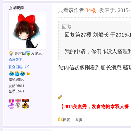
胡晓闹
只看该作者
34楼
发表于: 2015-12
回复
回复第27楼 刘船长 于2015-12
我的申请，你们咋没人搭理
关注Ta
发消息
论坛版主
站内信忒多刚看到船长消息 骚
联合国秘书长
威望30896
发帖26811
金币52471
【2015美食秀，发食物帖拿双人
回复
举报