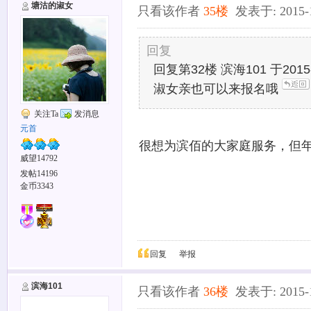
塘沽的淑女
只看该作者
35楼
发表于: 2015-12
回复
回复第32楼 滨海101 于2015-
淑女亲也可以来报名哦
关注Ta
发消息
元首
很想为滨佰的大家庭服务，但
威望14792
发帖14196
金币3343
回复
举报
滨海101
只看该作者
36楼
发表于: 2015-12