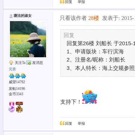
回复
举报
塘沽的淑女
只看该作者
28楼
发表于: 2015-12
回复
回复第26楼 刘船长 于2015-12
1、申请版块：车行滨海
2、注册名/昵称：刘船长
关注Ta
发消息
3、本人特长：海上交规参
元首
威望14792
发帖14196
金币3343
支持下！
回复
举报