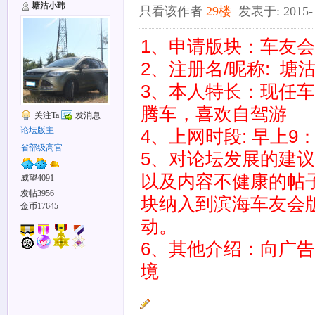
塘沽小玮
只看该作者
29楼
发表于: 2015-12
1、申请版块：车友
2、注册名/昵称: 塘
3、本人特长：现任
腾车，喜欢自驾游
关注Ta
发消息
论坛版主
4、上网时段: 早上9
省部级高官
5、对论坛发展的建议
以及内容不健康的帖
威望4091
发帖3956
块纳入到滨海车友会
金币17645
动。
6、其他介绍：向广告
境