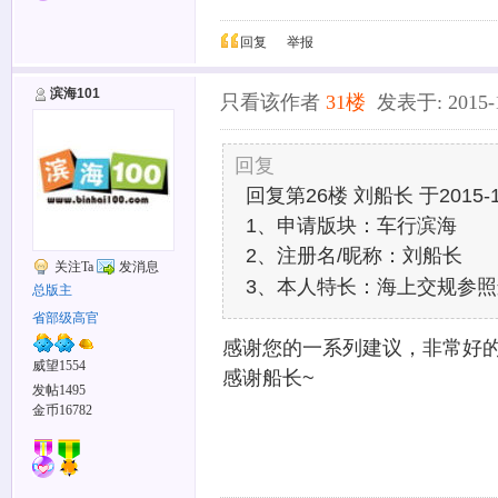
回复
举报
滨海101
只看该作者
31楼
发表于: 2015-12
回复
回复第26楼 刘船长 于2015-12
1、申请版块：车行滨海
2、注册名/昵称：刘船长
关注Ta
发消息
3、本人特长：海上交规参
总版主
省部级高官
感谢您的一系列建议，非常好
威望1554
感谢船长~
发帖1495
金币16782