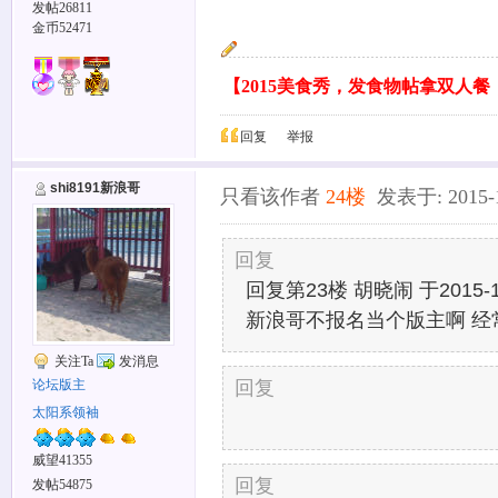
发帖26811
金币52471
【2015美食秀，发食物帖拿双人
回复
举报
shi8191新浪哥
只看该作者
24楼
发表于: 2015-12
回复
回复第23楼 胡晓闹 于2015-12
新浪哥不报名当个版主啊 经
关注Ta
发消息
回复
论坛版主
太阳系领袖
威望41355
回复
发帖54875