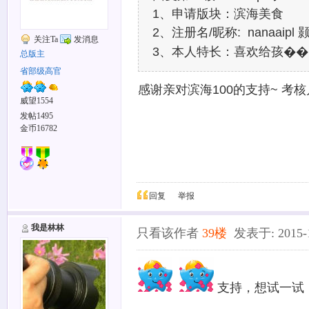
1、申请版块：滨海美食
2、注册名/昵称: nanaaipl
关注Ta
发消息
3、本人特长：喜欢给孩�
总版主
省部级高官
感谢亲对滨海100的支持~ 考
威望1554
发帖1495
金币16782
回复
举报
我是林林
只看该作者
39楼
发表于: 2015-12
支持，想试一试