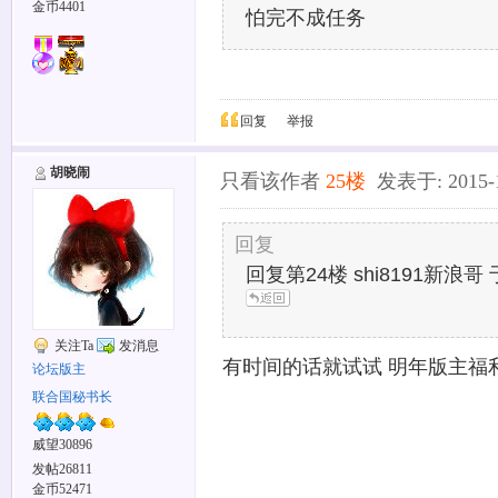
金币4401
怕完不成任务
回复
举报
胡晓闹
只看该作者
25楼
发表于: 2015-12
回复
回复第24楼 shi8191新浪哥 于
关注Ta
发消息
有时间的话就试试 明年版主福
论坛版主
联合国秘书长
威望30896
发帖26811
金币52471