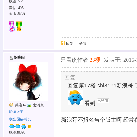
威望1554
发帖1495
金币16782
回复
举报
胡晓闹
只看该作者
23楼
发表于: 2015-12
回复
回复第17楼 shi8191新浪哥 于2
看到
关注Ta
发消息
论坛版主
新浪哥不报名当个版主啊 经常
联合国秘书长
威望30896