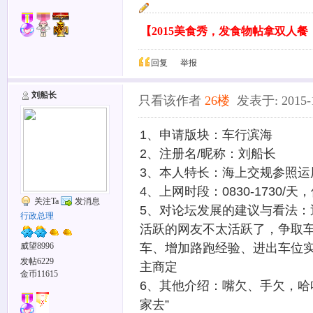
【2015美食秀，发食物帖拿双人
回复
举报
刘船长
只看该作者
26楼
发表于: 2015-12
1、申请版块：车行滨海
2、注册名/昵称：刘船长
3、本人特长：海上交规参照运用
4、上网时段：0830-1730/
关注Ta
发消息
5、对论坛发展的建议与看法
行政总理
活跃的网友不太活跃了，争取
车、增加路跑经验、进出车位
威望8996
发帖6229
主商定
金币11615
6、其他介绍：嘴欠、手欠，哈
家去”