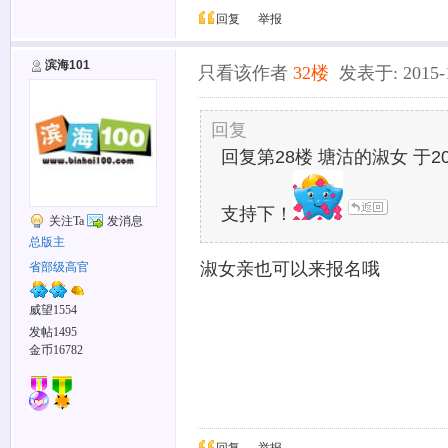
回复
举报
滨海101
只看该作者
32楼
发表于: 2015-12
回复
回复第28楼 塘沽的淑女 于2015
支持下！
关注Ta
发消息
总版主
淑女亲也可以来报名哦
省部级高官
威望1554
发帖1495
金币16782