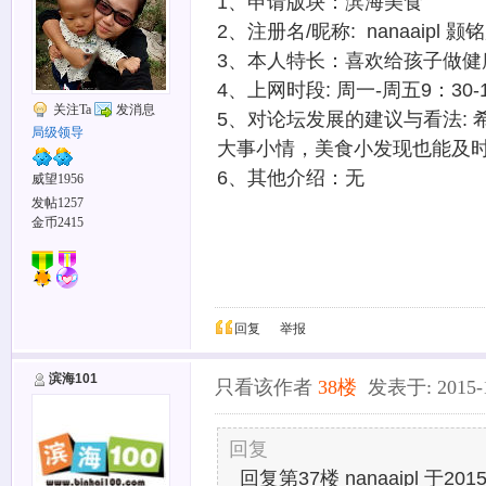
1、申请版块：滨海美食
2、注册名/昵称: nanaaipl 颢
3、本人特长：喜欢给孩子做健
4、上网时段: 周一-周五9：30-1
关注Ta
发消息
5、对论坛发展的建议与看法: 
局级领导
大事小情，美食小发现也能及
6、其他介绍：无
威望1956
发帖1257
金币2415
回复
举报
滨海101
只看该作者
38楼
发表于: 2015-12
回复
回复第37楼 nanaaipl 于2015