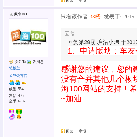
回复
举报
滨海101
只看该作者
33楼
发表于: 2015-12
回复
回复第29楼 塘沽小玮 于2015-1
1、申请版块：车友
关注Ta
发消息
感谢您的建议，您的
总版主
省部级高官
没有合并其他几个板
海100网站的支持！
威望1554
发帖1495
~加油
金币16782
回复
举报