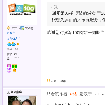
回复
回复第35楼 塘沽的淑女 于2015-
很想为滨佰的大家庭服务，
关注Ta
发消息
感谢您对滨海100网站一如既
总版主
省部级高官
威望1554
发帖1495
金币16782
回复
举报
颢铭麻麻
只看该作者
37楼
发表于: 2015-12