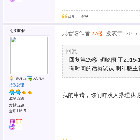
回复
举报
刘船长
只看该作者
27楼
发表于: 2015-12
回复
回复第25楼 胡晓闹 于2015-12
有时间的话就试试 明年版
关注Ta
发消息
行政总理
我的申请，你们咋没人搭理我
威望8996
发帖6229
金币11615