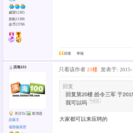
威望12305
发帖11306
金币23786
回复
举报
滨海101
只看该作者
21楼
发表于: 2015-12
回复
回复第20楼 皓令三军 于2015-1
我可以吗
关注Ta
发消息
大家都可以来应聘的
总版主
省部级高官