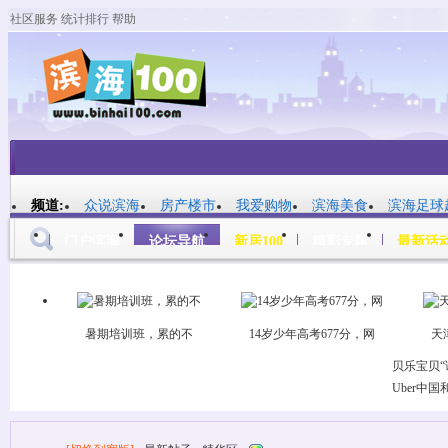
社区服务
统计排行
帮助
平板模式
频道:
众说滨海
房产楼市
我爱购物
滨海美食
滨海足球
门户滨海
论坛导航
新居100
精彩专题
最新活
帖子
暑期培训班，累的不
14岁少年高考677分，网
天
贝乐宝贝
Uber中