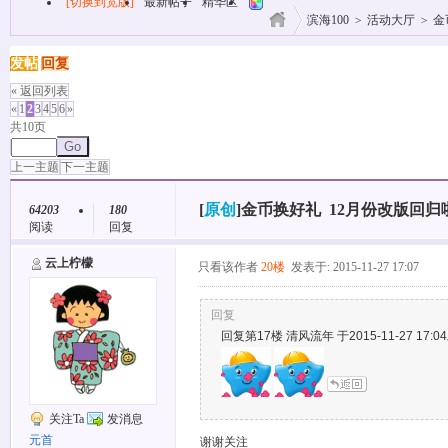
[切换到宽版]
最新帖子
精华区
滨海100
>
活动大厅
>
金
发帖
回复
« 返回列表
«
1
2
3
4
5
6
»
共10页
Go
上一主题
下一主题
[
原创
]
金币换好礼 12月份改版回归
64203
180
阅读
回复
云上柠檬
只看该作者
20楼
发表于: 2015-11-27 17:07
回复
回复第17楼 清风流年 于2015-11-27 17:0
关注Ta
发消息
元首
谢谢关注