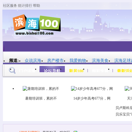
社区服务
统计排行
帮助
平板模式
频道:
众说滨海
房产楼市
我爱购物
滨海美食
滨海足球
门户滨海
论坛导航
新居100
精彩专题
最新活
帖子
暑期培训班，累的不
14岁少年高考677分，网
天
贝卢斯科
贝乐宝贝