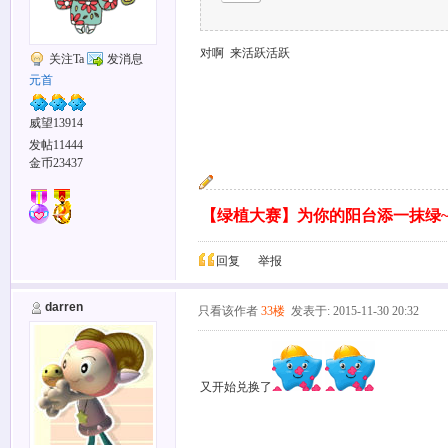
对啊 来活跃活跃
关注Ta
发消息
元首
威望13914
发帖11444
金币23437
【绿植大赛】为你的阳台添一抹绿
回复
举报
darren
只看该作者
33楼
发表于: 2015-11-30 20:32
又开始兑换了