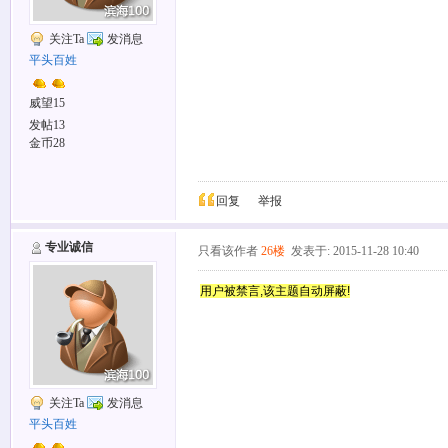
关注Ta
发消息
平头百姓
威望15
发帖13
金币28
回复
举报
专业诚信
只看该作者
26楼
发表于: 2015-11-28 10:40
用户被禁言,该主题自动屏蔽!
关注Ta
发消息
平头百姓