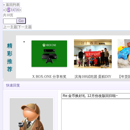
« 返回列表
«
1
2
3
4
5
6
»
共10页
Go
上一主题
下一主题
精
彩
推
荐
X BOX-ONE 分享有奖
滨海100试吃团 蛋糕DIY
【年货
快速回复