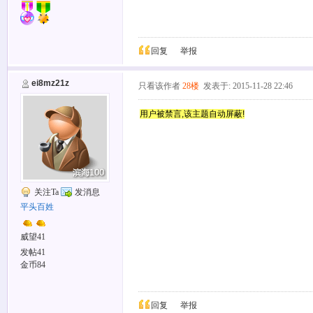
回复
举报
ei8mz21z
只看该作者
28楼
发表于: 2015-11-28 22:46
用户被禁言,该主题自动屏蔽!
关注Ta
发消息
平头百姓
威望41
发帖41
金币84
回复
举报