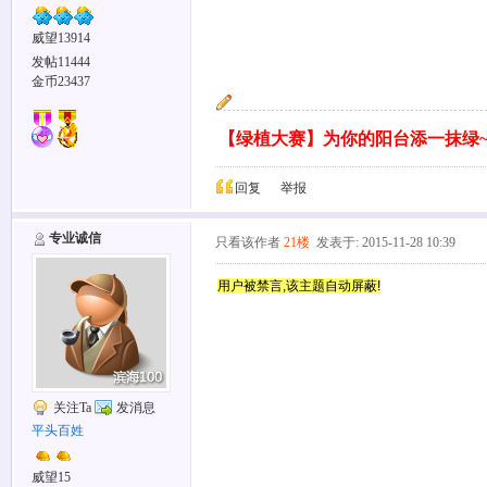
威望13914
发帖11444
金币23437
【绿植大赛】为你的阳台添一抹绿
回复
举报
专业诚信
只看该作者
21楼
发表于: 2015-11-28 10:39
用户被禁言,该主题自动屏蔽!
关注Ta
发消息
平头百姓
威望15