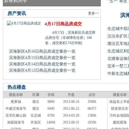
新春购房季
“五一”将
房产资讯
更多>>
滨
4月17日商品房成交
生态城中部
4月17日，滨海新区共成交商
汉沽东扩区
品房住宅（非保障性住房）160
套，成交面积1742
[详细]
塘沽五车地
生态城亿利
滨海新区4月16日商品房成交量价一览
滨海新区4月15日商品房成交量价一览
北塘泰达御
滨海新区4月14日商品房成交量价一览
宜禾一墅三
滨海新区4月12日商品房成交量价一览
中新生态城
热点楼盘
楼盘名称
区属
价格
开盘
点击
楼盘名称
奥莱城
塘沽
9800
2013-08-10
35896
南益名士华
中建滨海壹号
塘沽
9400
2012-06-22
68475
联发第五街
宜禾红橡公园
生态城
8700
2014-03-29
15896
万科金域国
洞庭路壹号
开发区
14000
2013-08-31
18596
建投观海