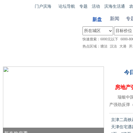
滨
门户滨海
论坛导航
专题
活动
滨海生活通
海
新闻
专
新盘
100
快速搜索：
6000元以下
6000-80
热点区域：
塘沽
汉沽
大港
开
首 页
楼盘频道
热门楼盘
打折资讯
团
今
房地产
瑞银中
产强劲反弹（其
京津二高铁
天津住宅遇