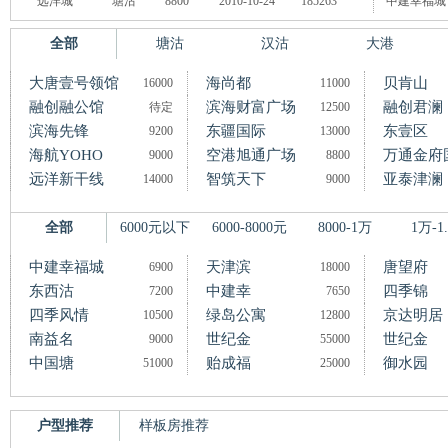
远洋城
塘沽
8800
2010-10-24
185263
中建幸福城
全部
塘沽
汉沽
大港
大唐壹号领馆
海尚都
贝肯山
16000
11000
融创融公馆
滨海财富广场
融创君澜
待定
12500
滨海先锋
东疆国际
东壹区
9200
13000
海航YOHO
空港旭通广场
万通金府
9000
8800
远洋新干线
智筑天下
亚泰津澜
14000
9000
全部
6000元以下
6000-8000元
8000-1万
1万-1
中建幸福城
天津滨
唐望府
6900
18000
东西沽
中建幸
四季锦
7200
7650
四季风情
绿岛公寓
京达明居
10500
12800
南益名
世纪金
世纪金
9000
55000
中国塘
贻成福
御水园
51000
25000
户型推荐
样板房推荐