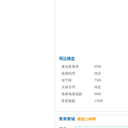
周边楼盘
泰达星海湾
6500
临港怡湾
待定
佳宁苑
7500
天保月湾
待定
海泰海港花园
6900
富贵嘉园
13500
青果青城
楼盘口碑榜