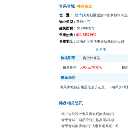
青果青城
楼盘信息
位 置：
[塘沽]
滨海新区塘沽中部新城银河五
物业类型：
普通住宅
建筑面积：
28000平方米
售楼热线：
022-65578999
售楼地址：
滨海新区塘沽中部新城银河五路
新鲜事
价格明细
房贷计算器
最新价格
6600 元/平方米
最
最新动态
青果青城目前楼层无差价选房。一期洋房1号楼均价8
楼盘相关资讯
欧式合院设计青果青城现购房0首付
青果青城二期星湾苑主推高层4号楼
青果青城购房0首付 优惠暂定截至10月